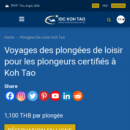
C
28.94
Thu, Aug 6, 2026
PRIX
FAQ’
HORAIRES
FR
Home
Plongees De Loisir Koh Tao
Voyages des plongées de loisir
pour les plongeurs certifiés à
Koh Tao
Share
1,100 THB par plongée