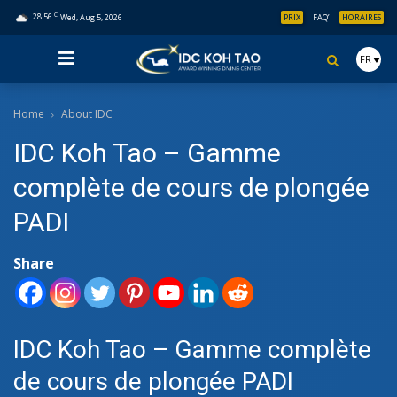
C
28.56
Wed, Aug 5, 2026
PRIX
FAQ’
HORAIRES
FR
Home
About IDC
IDC Koh Tao – Gamme
complète de cours de plongée
PADI
Share
IDC Koh Tao – Gamme complète
de cours de plongée PADI