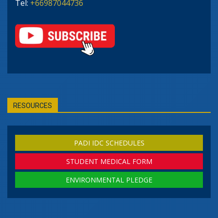
Tel:
+66987044736
RESOURCES
PADI IDC SCHEDULES
STUDENT MEDICAL FORM
ENVIRONMENTAL PLEDGE