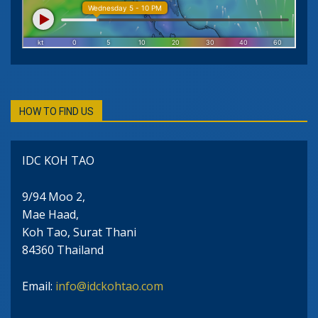
HOW TO FIND US
IDC KOH TAO
9/94 Moo 2,
Mae Haad,
Koh Tao, Surat Thani
84360 Thailand
Email:
info@idckohtao.com