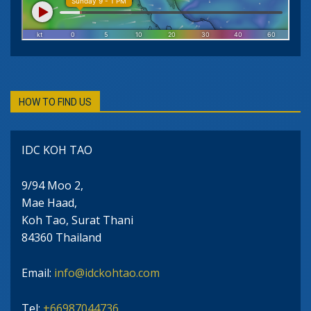
HOW TO FIND US
IDC KOH TAO
9/94 Moo 2,
Mae Haad,
Koh Tao, Surat Thani
84360 Thailand
Email:
info@idckohtao.com
Tel:
+66987044736