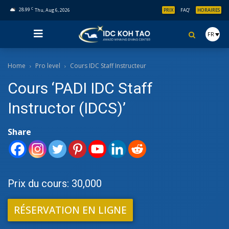
C
28.99
Thu, Aug 6, 2026
PRIX
FAQ’
HORAIRES
FR
Home
Pro level
Cours IDC Staff Instructeur
Cours ‘PADI IDC Staff
Instructor (IDCS)’
Share
Prix du cours: 30,000
RÉSERVATION EN LIGNE