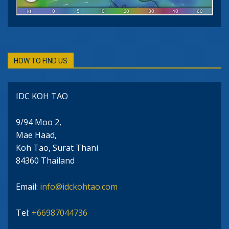
HOW TO FIND US
IDC KOH TAO
9/94 Moo 2,
Mae Haad,
Koh Tao, Surat Thani
84360 Thailand
Email:
info@idckohtao.com
Tel:
+66987044736