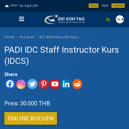
C
29.62
Sat, Aug 8, 2026
PREISE
FAQ’S
TERMINE
DE
Home
Pro level
IDC Staff Instructor Kurs
PADI IDC Staff Instructor Kurs
(IDCS)
Share
Preis: 30.000 THB
ONLINE BUCHEN