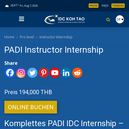
C
28.97
Fri, Aug 7, 2026
PREISE
FAQ’S
TERMINE
DE
Home
Pro level
Instructor Internship
PADI Instructor Internship
Share
Preis 194,000 THB
ONLINE BUCHEN
Komplettes PADI IDC Internship –