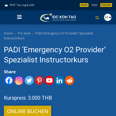
C
28.92
Sat, Aug 8, 2026
PREISE
FAQ’S
TERMINE
DE
Home
Pro level
PADI Emergency O2 Provider’ Spezialist
Instructorkurs
PADI ‘Emergency O2 Provider’
Spezialist Instructorkurs
Share
Kurspreis: 3.000 THB
ONLINE BUCHEN