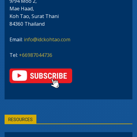
9/94 Moo 2,
Mae Haad,
Koh Tao, Surat Thani
84360 Thailand
Email:
info@idckohtao.com
Tel:
+66987044736
RESOURCES