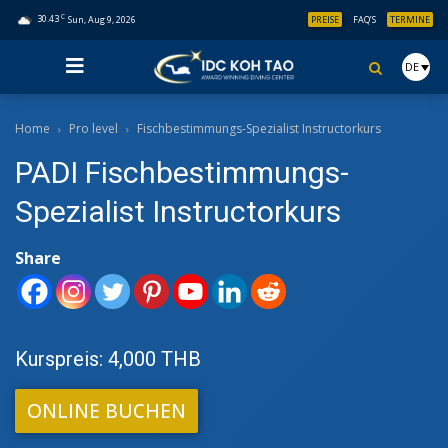
C
30.43
Sun, Aug 9, 2026
PREISE
FAQ’S
TERMINE
DE
Home
Pro level
Fischbestimmungs-Spezialist Instructorkurs
PADI Fischbestimmungs-
Spezialist Instructorkurs
Share
Kurspreis: 4,000 THB
ONLINE BUCHEN