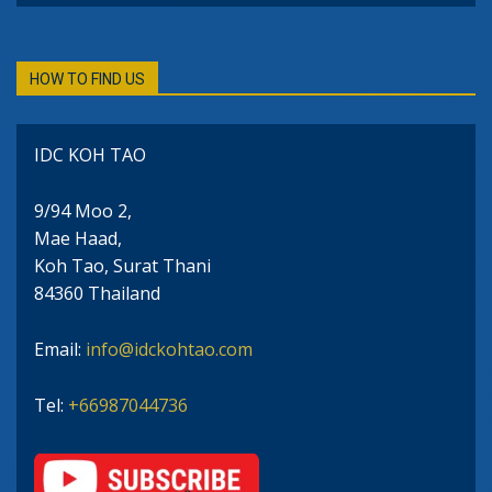
HOW TO FIND US
IDC KOH TAO
9/94 Moo 2,
Mae Haad,
Koh Tao, Surat Thani
84360 Thailand
Email:
info@idckohtao.com
Tel:
+66987044736