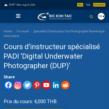
C
28.49
Mon, Aug 10, 2026
PRIX
FAQ’
HORAIRES
FR
Home
Pro level
Spécialité D’instructeur De Photographe Numérique
Sous-marin
Cours d’instructeur spécialisé
PADI ‘Digital Underwater
Photographer (DUP)’
Share
Prix du cours: 4,000 THB