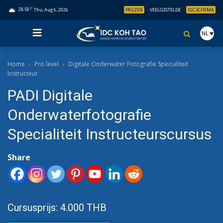
C
28.59
Thu, Aug 6, 2026
PRIJZEN
VEELGESTELDE
IDC SCHEMA
NL
Home
Pro level
Digitale Onderwater Fotografie Specialiteit
Instructeur
PADI Digitale
Onderwaterfotografie
Specialiteit Instructeurscursus
Share
Cursusprijs: 4.000 THB