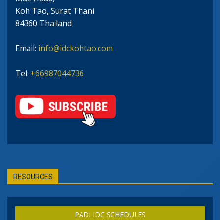
Koh Tao, Surat Thani
84360 Thailand
Email:
info@idckohtao.com
Tel:
+66987044736
RESOURCES
PADI IDC SCHEDULES