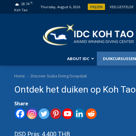
°C
28.74
Thursday, August 6, 2026
PRIJZEN
VEELGESTELDE
Koh Tao
ABOUT IDC
DUIKCURSUSSEN
BEGI
Home
Discover Scuba Diving Doopduik
Ontdek het duiken op Koh Tao
ONTD
DUIK
OPEN
Share
GEVO
AVON
DSD Prijs: 4.400 THB