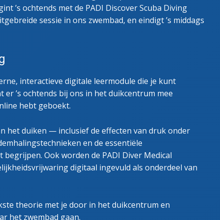
egint ’s ochtends met de PADI Discover Scuba Diving
tgebreide sessie in ons zwembad, en eindigt ’s middags
g
ne, interactieve digitale leermodule die je kunt
t er ’s ochtends bij ons in het duikcentrum mee
nline hebt geboekt.
n het duiken — inclusief de effecten van druk onder
 ademhalingstechnieken en de essentiële
t begrijpen. Ook worden de PADI Diver Medical
ijkheidsvrijwaring digitaal ingevuld als onderdeel van
jkste theorie met je door in het duikcentrum en
naar het zwembad gaan.