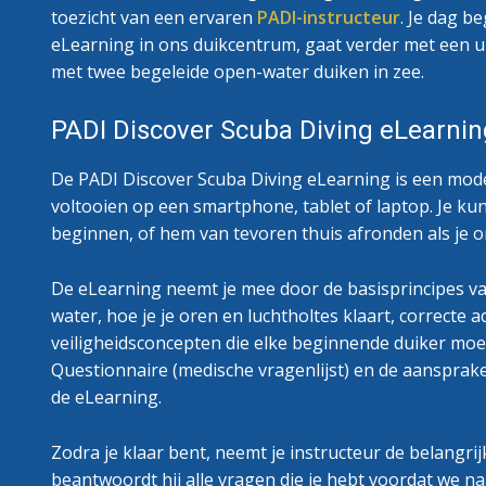
toezicht van een ervaren
PADI-instructeur
. Je dag b
eLearning in ons duikcentrum, gaat verder met een ui
met twee begeleide open-water duiken in zee.
PADI Discover Scuba Diving eLearnin
De PADI Discover Scuba Diving eLearning is een moder
voltooien op een smartphone, tablet of laptop. Je kun
beginnen, of hem van tevoren thuis afronden als je o
De eLearning neemt je mee door de basisprincipes va
water, hoe je je oren en luchtholtes klaart, correcte
veiligheidsconcepten die elke beginnende duiker moe
Questionnaire (medische vragenlijst) en de aansprakel
de eLearning.
Zodra je klaar bent, neemt je instructeur de belangri
beantwoordt hij alle vragen die je hebt voordat we 