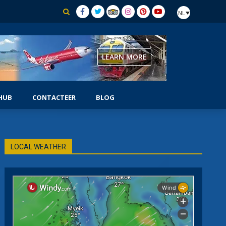
NL
LEARN MORE
HUB
CONTACTEER
BLOG
F
ZOEK- EN HERSTELDUIKER
LOCAL WEATHER
ZELFREDZAME DUIKER
SIDEMOUNT-DUIKER
ONDERWATERNAVIGATOR