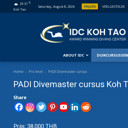
°C
29.31
Saturday, August 8, 2026
PRIJZEN
VEELGESTELDE
Koh Tao
ABOUT IDC
DUIKCURSUSSEN
PRO 
Home
Pro level
PADI Divemaster cursus
PADI Divemaster cursus Koh 
PADI
PADI
INST
Share
MAST
IDC 
PADI
CURS
Prijs: 38.000 THB