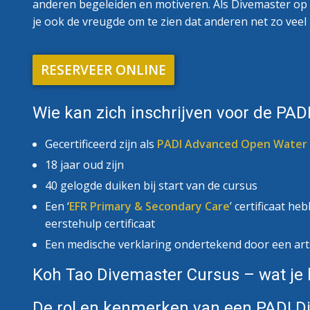
anderen begeleiden en motiveren. Als Divemaster op K
je ook de vreugde om te zien dat anderen net zo veel p
RESERVEER ONLINE
Wie kan zich inschrijven voor de PA
Gecertificeerd zijn als
PADI Advanced Open Water
18 jaar oud zijn
40 gelogde duiken bij start van de cursus
Een ‘
EFR Primary & Secondary Care
’ certificaat h
eerstehulp certificaat
Een medische verklaring ondertekend door een art
Koh Tao Divemaster Cursus – wat je 
De rol en kenmerken van een PADI D