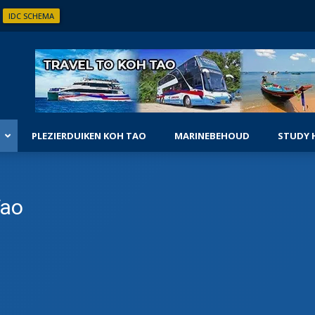
IDC SCHEMA
PLEZIERDUIKEN KOH TAO
MARINEBEHOUD
STUDY 
LEVEL
Tao
 DIVEMASTER CURSUS
DIEP SPECIALITEIT INSTRUCTEUR
 ASSISTANT INSTRUCTOR
DPV SPECIALITEIT INSTRUCTEUR
RUCTEUR DEVELOPMENT CURSUS
MATERIAAL SPECIALITEIT INSTRUCTEU
ER SCUBA DIVER TRAINER
VISIDENTIFICATIE SPECIALITEIT
STAFF INSTRUCTEUR CURSUS
NACHTDUIKEN SPECIALITEIT
 MASTER INSTRUCTOR STAGE
NITROX INSTRUCTEUR SPECIALITEITS
USVOORBEREIDING
TOPPRESTATIES DRIJFVERMOGEN