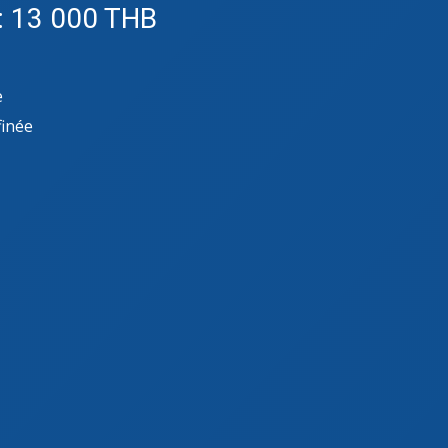
x: 13 000 THB
e
finée