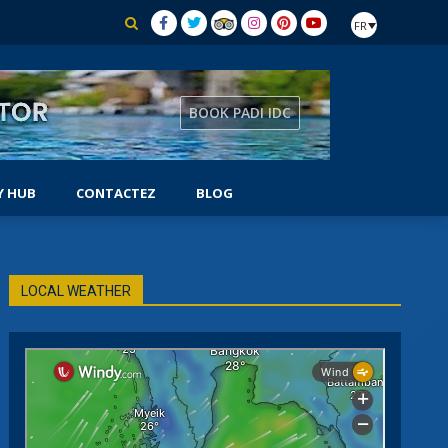
FR
BOOK PADI IDC
Y HUB
CONTACTEZ
BLOG
RIQUE
PLONGEUR DE RECHERCHE ET DE
LOCAL WEATHER
RÉCUPÉRATION
 À
PLONGEUR AUTONOME
PLONGEUR SIDEMOUNT
NAVIGATEUR SOUS-MARIN