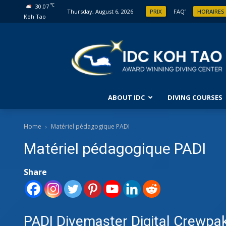
°C
30.07
Thursday, August 6, 2026
PRIX
FAQ’
HORAIRES
Koh Tao
ABOUT IDC
DIVING COURSES
COUR
Home
Matériel pédagogique PADI
Matériel pédagogique PADI
DÉCO
PLON
COUR
Share
COUR
PLON
PADI Divemaster Digital Crewpak