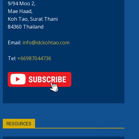
9/94 Moo 2,
Mae Haad,
Koh Tao, Surat Thani
84360 Thailand
Email:
info@idckohtao.com
Tel:
+66987044736
RESOURCES