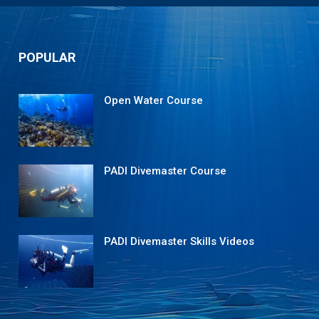
POPULAR
Open Water Course
PADI Divemaster Course
PADI Divemaster Skills Videos