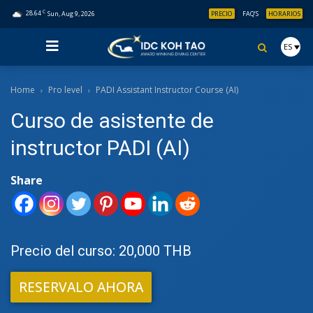
C
28.64
Sun, Aug 9, 2026
PRECIO
FAQ’S
HORARIOS
ES
Home
Pro level
PADI Assistant Instructor Course (AI)
Curso de asistente de
instructor PADI (AI)
Share
Precio del curso: 20,000 THB
RESERVALO AHORA