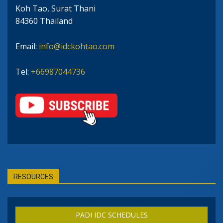
Koh Tao, Surat Thani
84360 Thailand
Email:
info@idckohtao.com
Tel:
+66987044736
RESOURCES
PADI IDC SCHEDULES