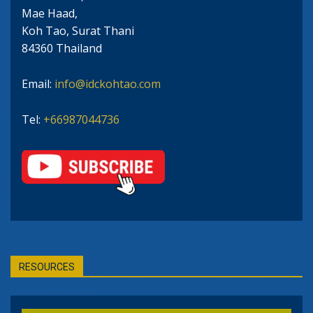
Mae Haad,
Koh Tao, Surat Thani
84360 Thailand
Email:
info@idckohtao.com
Tel:
+66987044736
RESOURCES