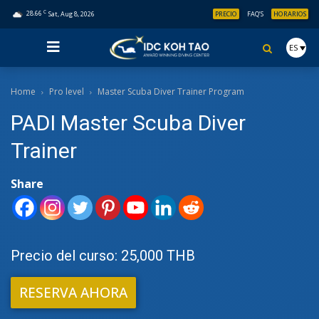
C
28.66
Sat, Aug 8, 2026
PRECIO
FAQ’S
HORARIOS
ES
Home
Pro level
Master Scuba Diver Trainer Program
PADI Master Scuba Diver
Trainer
Share
Precio del curso: 25,000 THB
RESERVA AHORA