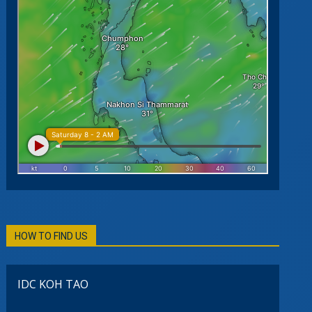
 SPECIALTY
RUCTOR
RUCTOR
APHY
HOW TO FIND US
IDC KOH TAO