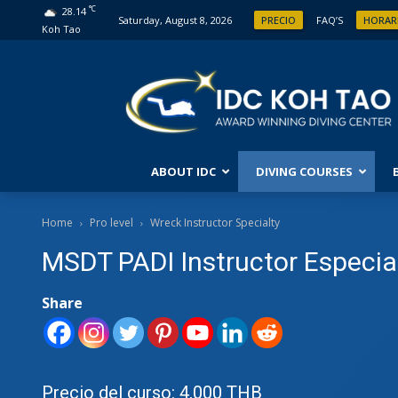
°C
28.14
Saturday, August 8, 2026
PRECIO
FAQ’S
HORAR
Koh Tao
ABOUT IDC
DIVING COURSES
PRO 
Home
Pro level
Wreck Instructor Specialty
MSDT PADI Instructor Especia
PADI
PADI 
DESA
Share
MAST
IDC 
PADI 
CDTC
Precio del curso: 4,000 THB