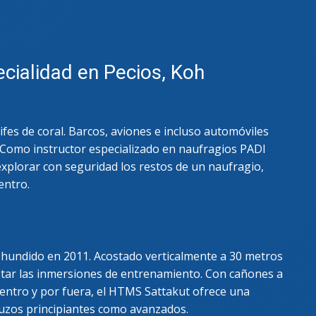
 INSTRUCTOR EXAMINATIONS
SEARCH & RECOVERY INSTRUCTOR
ecialidad en Pecios, Koh
ESPECIALIDAD DE SIDEMOUNT
UNDERWATER NAVIGATION INST
UNDERWATER NATURALIST INST
DIGITAL UNDERWATER PHOTOGR
fes de coral. Barcos, aviones e incluso automóviles
WRECK INSTRUCTOR SPECIALTY
 Como instructor especializado en naufragios PADI
xplorar con seguridad los restos de un naufragio,
entro.
hundido en 2011. Acostado verticalmente a 30 metros
etar las inmersiones de entrenamiento. Con cañones a
entro y por fuera, el HTMS Sattakut ofrece una
uzos principiantes como avanzados.