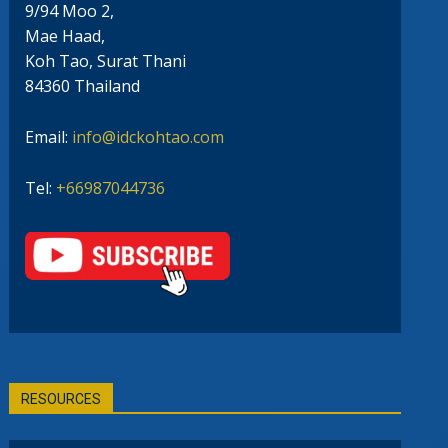
9/94 Moo 2,
Mae Haad,
Koh Tao, Surat Thani
84360 Thailand
Email:
info@idckohtao.com
Tel:
+66987044736
RESOURCES