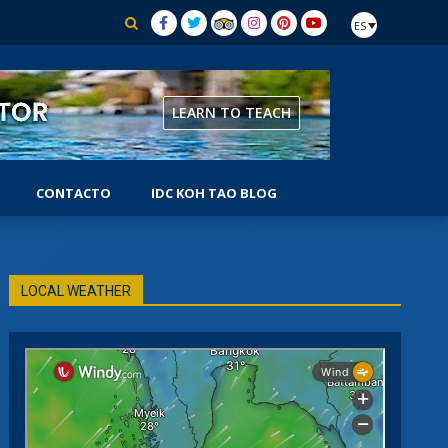
ES
LEARN TO TEACH
CONTACTO
IDC KOH TAO BLOG
LOCAL WEATHER
TOR
OR SPECIALTY
ITROX
IMIENTO