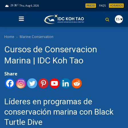
C
29.38
Thu, Aug 6, 2026
PRECIO
FAQ’S
HORARIOS
ES
Home
Marine Conservation
Cursos de Conservacion
Marina | IDC Koh Tao
Share
Líderes en programas de
conservación marina con Black
Turtle Dive