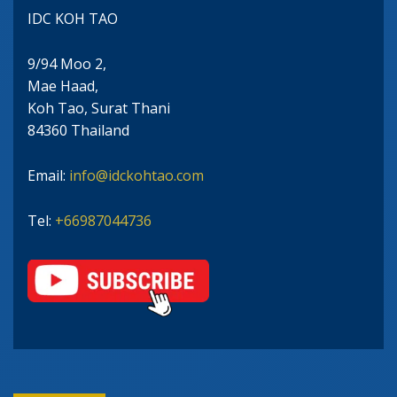
IDC KOH TAO
9/94 Moo 2,
Mae Haad,
Koh Tao, Surat Thani
84360 Thailand
Email:
info@idckohtao.com
Tel:
+66987044736