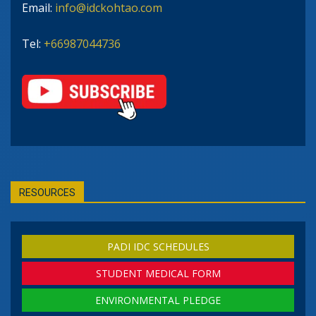
Email:
info@idckohtao.com
Tel:
+66987044736
RESOURCES
PADI IDC SCHEDULES
STUDENT MEDICAL FORM
ENVIRONMENTAL PLEDGE