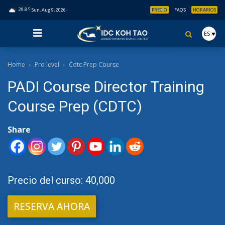
C
29.8
Sun, Aug 9, 2026
PRECIO
FAQ’S
HORARIOS
ES
Home
Pro level
Cdtc Prep Course
PADI Course Director Training
Course Prep (CDTC)
Share
Precio del curso: 40,000
RESERVA AHORA